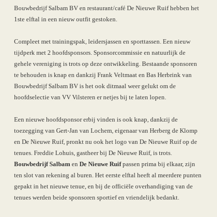
Bouwbedrijf Salbam BV en restaurant/café De Nieuwe Ruif hebben het 
1ste elftal in een nieuw outfit gestoken. 
Compleet met trainingspak, leidersjassen en sporttassen. Een nieuw 
tijdperk met 2 hoofdsponsor
s
. Sponsorcommissie en natuurlijk de 
gehele vereniging is trots op deze ontwikkeling. Bestaande sponsoren 
te behouden is knap en dankzij Frank Veltmaat en Bas Herbrink van  
Bouwbedrijf Salbam BV is het ook ditmaal weer gelukt om de 
hoofdselectie van VV Vilsteren er netjes bij te laten lopen. 
Een nieuwe hoofdsponsor erbij vinden is ook knap, dankzij de 
toezegging van Gert-Jan van Lochem, eigenaar van Herberg de Klomp 
en De Nieuwe Ruif, pronkt nu ook het logo van De Nieuwe Ruif op de 
tenues. Freddie Lohuis, gastheer bij De Nieuwe Ruif, is trots. 
Bouwbedrijf Salbam
 en 
De Nieuwe Ruif
 passen prima bij elkaar, zijn 
ten slot van rekening al buren. Het eerste elftal heeft al meerdere punten 
gepakt in het nieuwe tenue, en bij de officiële overhandiging van de 
tenues werden beide sponsoren sportief en vriendelijk bedankt.