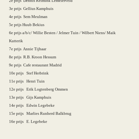
2e prijs  Dennis Reimink Lemelerveld
3e prijs  Gellius Kamphuis
4e prijs  Sem Meulman
5e prijs Huub Bekius 
6e prijs a/b/c/ Willie Besten / Jelmer Tuin / Wilbert Niens/ Maik 
Kutterik
7e prijs  Annie Tijhaar
8e prijs  R.B. Kroon Hessum
9e prijs  Cafe restaurant Madrid
10e prijs   Stef Herbrink
11e prijs   Henri Tuin
12e prijs   Erik Logtenberg Ommen
13e prijs   Gijs Kamphuis
14e prijs   Edwin Legebeke
15e prijs   Marlies Runherd Balkbrug
16e prijs   E. Legebeke