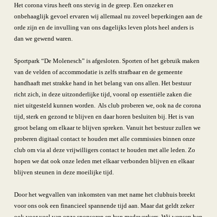
Het corona virus heeft ons stevig in de greep. Een onzeker en 
onbehaaglijk gevoel ervaren wij allemaal nu zoveel beperkingen aan de 
orde zijn en de invulling van ons dagelijks leven plots heel anders is 
dan we gewend waren.
Sportpark “De Molenesch” is afgesloten. Sporten of het gebruik maken 
van de velden of accommodatie is zelfs strafbaar en de gemeente 
handhaaft met strakke hand in het belang van ons allen. Het bestuur 
richt zich, in deze uitzonderlijke tijd, vooral op essentiële zaken die 
niet uitgesteld kunnen worden.  Als club proberen we, ook na de corona 
tijd, sterk en gezond te blijven en daar horen besluiten bij. Het is van 
groot belang om elkaar te blijven spreken. Vanuit het bestuur zullen we 
proberen digitaal contact te houden met alle commissies binnen onze 
club om via al deze vrijwilligers contact te houden met alle leden. Zo 
hopen we dat ook onze leden met elkaar verbonden blijven en elkaar 
blijven steunen in deze moeilijke tijd.
Door het wegvallen van inkomsten van met name het clubhuis breekt 
voor ons ook een financieel spannende tijd aan. Maar dat geldt zeker 
ook voor veel van onze sponsoren en hun medewerkers. Wij wensen hen 